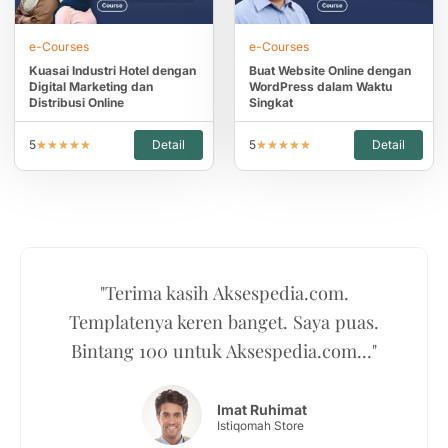
e-Courses
e-Courses
Kuasai Industri Hotel dengan
Buat Website Online dengan
Digital Marketing dan
WordPress dalam Waktu
Distribusi Online
Singkat
5
Detail
5
Detail
★
★
★
★
★
★
★
★
★
★
"Terima kasih Aksespedia.com.
Templatenya keren banget. Saya puas.
Bintang 100 untuk Aksespedia.com..."
Imat Ruhimat
Istiqomah Store