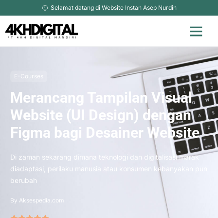
Selamat datang di Website Instan Asep Nurdin
E-Courses
Merancang Tampilan Visual
Website (UI Design) dengan
Figma bagi Desainer Website
Di zaman sekarang dimana teknologi dan digitalisasi marak
diadaptasi, perilaku manusia atau konsumen kebanyakan pun
berubah
By Aksespedia.com