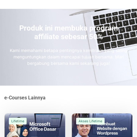
Produk ini membuka program
affiliate sebesar 50%
Kami memahami betapa pentingnya kemitraan yang saling
menguntungkan dalam mencapai tujuan bersama. Mari
bergabung bersama kami sekarang juga!
e-Courses
Lainnya
Lifetime
Akses Lifetime